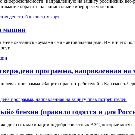
 кибербезопасности, направленную на защиту российских веб-р
внимание обратить на финансовые киберпреступления.
ния денег с банковских карт
ню машин
а Неве оказались «бумажными» автовладельцами. Им ничего боль
огут.
ашин
тверждена программа, направленная на 
елевая программа «Защита прав потребителей в Карачаево-Черке
дена программа, направленная на защиту прав потребителей
ый» бензин (правила годятся и для Росс
акже доказать махинации недобросовестных АЗС, которые могут 
т желать лучшего, и некоторые компании пользуются невежеством