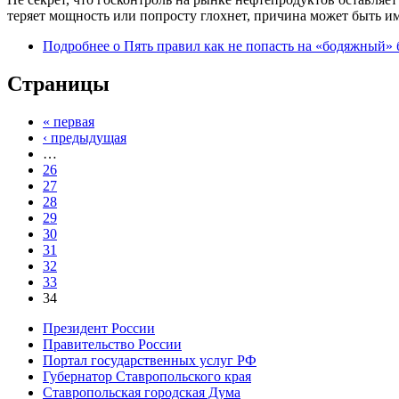
теряет мощность или попросту глохнет, причина может быть и
Подробнее
о Пять правил как не попасть на «бодяжный» б
Страницы
« первая
‹ предыдущая
…
26
27
28
29
30
31
32
33
34
Президент России
Правительство России
Портал государственных услуг РФ
Губернатор Ставропольского края
Ставропольская городская Дума