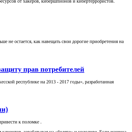
есурсов от хакеров, кибершпионов и кибертеррористов.
ше не остается, как навещать свои дорогие приобретения на
защиту прав потребителей
сской республике на 2013 - 2017 годы», разработанная
ии)
привести к поломке .
 клиентов, зарабатывая на «бодяге» и недоливе. Если машина