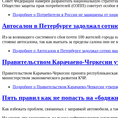
Совет Федерации намерен разработать национальную стратегию
Общество защиты прав потребителей (ОЗПП) советует особое 
Подробнее
о Потребители в России не защищены от хище
Автосалон в Петербурге задолжал сот
Из-за возникшего системного сбоя почти 100 жителей города н
стоянке автосалона, так как выехать за пределы салона они не м
Подробнее
о Автосалон в Петербурге задолжал сотню м
Правительством Карачаево-Черкесии у
Правительством Карачаево-Черкесии принята республиканская ц
министерством экономического развития КЧР.
Подробнее
о Правительством Карачаево-Черкесии утверж
Пять правил как не попасть на «бодяжн
Как избежать проблем, связанных с заправкой автомобиля, а т
Не секрет, что госконтроль на рынке нефтепродуктов оставляе