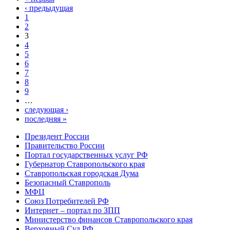
‹ предыдущая
1
2
3
4
5
6
7
8
9
…
следующая ›
последняя »
Президент России
Правительство России
Портал государственных услуг РФ
Губернатор Ставропольского края
Ставропольская городская Дума
Безопасный Ставрополь
МФЦ
Союз Потребителей РФ
Интернет – портал по ЗПП
Министерство финансов Ставропольского края
Верховный Суд РФ