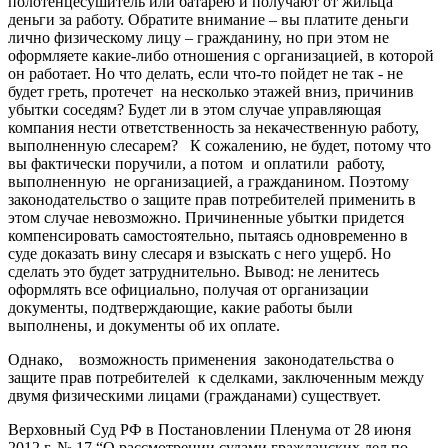
полотенцесушитель или батарею и получают от жильца
деньги за работу. Обратите внимание – вы платите деньги
лично физическому лицу – гражданину, но при этом не
оформляете какие-либо отношения с организацией, в которой
он работает. Но что делать, если что-то пойдет не так - не
будет греть, протечет на несколько этажей вниз, причинив
убытки соседям? Будет ли в этом случае управляющая
компания нести ответственность за некачественную работу,
выполненную слесарем? К сожалению, не будет, потому что
вы фактически поручили, а потом и оплатили работу,
выполненную не организацией, а гражданином. Поэтому
законодательство о защите прав потребителей применить в
этом случае невозможно. Причиненные убытки придется
компенсировать самостоятельно, пытаясь одновременно в
суде доказать вину слесаря и взыскать с него ущерб. Но
сделать это будет затруднительно. Вывод: не ленитесь
оформлять все официально, получая от организации
документы, подтверждающие, какие работы были
выполнены, и документы об их оплате.
Однако, возможность применения законодательства о
защите прав потребителей к сделками, заключенным между
двумя физическими лицами (гражданами) существует.
Верховный Суд РФ в Постановлении Пленума от 28 июня
2012 г. № 17 “О рассмотрении судами гражданских дел по