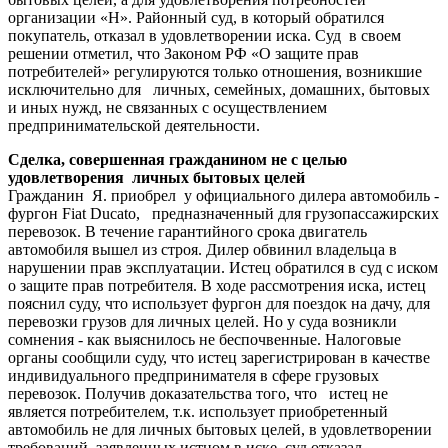
организации «Н». Районный суд, в который обратился
покупатель, отказал в удовлетворении иска. Суд в своем
решении отметил, что Законом РФ «О защите прав
потребителей» регулируются только отношения, возникшие
исключительно для личных, семейных, домашних, бытовых
и иных нужд, не связанных с осуществлением
предпринимательской деятельности.
Сделка, совершенная гражданином не с целью
удовлетворения личных бытовых целей
Гражданин Я. приобрел у официального дилера автомобиль -
фургон Fiat Ducato, предназначенный для грузопассажирских
перевозок. В течение гарантийного срока двигатель
автомобиля вышел из строя. Дилер обвинил владельца в
нарушении прав эксплуатации. Истец обратился в суд с иском
о защите прав потребителя. В ходе рассмотрения иска, истец
пояснил суду, что использует фургон для поездок на дачу, для
перевозки грузов для личных целей. Но у суда возникли
сомнения - как выяснилось не беспочвенные. Налоговые
органы сообщили суду, что истец зарегистрирован в качестве
индивидуального предпринимателя в сфере грузовых
перевозок. Получив доказательства того, что истец не
является потребителем, т.к. использует приобретенный
автомобиль не для личных бытовых целей, в удовлетворении
требований, заявленных истцом в иске, суд отказал.