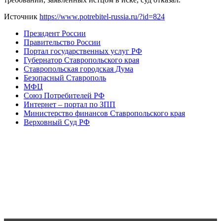
Источник
https://www.potrebitel-russia.ru/?id=824
Президент России
Правительство России
Портал государственных услуг РФ
Губернатор Ставропольского края
Ставропольская городская Дума
Безопасный Ставрополь
МФЦ
Союз Потребителей РФ
Интернет – портал по ЗПП
Министерство финансов Ставропольского края
Верховный Суд РФ
Аудиокнига
"Потребительское право"