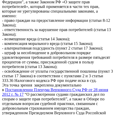
Федерации", а также Законом РФ «О защите прав
потребителей», который применяется в части тех прав,
которые не урегулированы специальными законами, а
именно:
- право граждан на предоставление информации (статьи 8-12
Закона);
- ответственность за нарушение прав потребителей (статья 13
Закона);
- возмещение вреда (статья 14 Закона);
- компенсация морального вреда (статья 15 Закона);
- альтернативная подсудность (пункт 2 статьи 17 Закона);
- щтраф за несоблюдение в добровольном порядке
удовлетворения требований потребителя в размере пятьдесят
процентов от суммы, присужденной судом в пользу
потребителя (статья 13 Закона);
- освобождение от уплаты государственной пошлины (пункт 3
статьи 17 Закона) в соответствии с пунктами 2 и 3 статьи
333.36 Налогового кодекса РФ при подаче иска в суд.
Эта точка зрения закреплена документально
в
Постановлении Пленума Верховного Суда РФ от 28 июня
2012 г. № 17
“О рассмотрении судами гражданских дел по
спорам о защите прав потребителей”, а также в Обзоре по
отдельным вопросам судебной практики, связанным с
добровольным страхованием имущества граждан,
утвержденном Президиумом Верховного Суда Российской