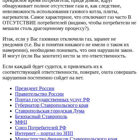
прекрасное время потребитель, придя домой, вдруг
обнаруживает полное отсутствие газа и, как следствие,
невозможность использования газового котла, плиты,
нагревателя. Самое характерное, что отключают газ часто В
ОТСУТСТВИЕ потребителей (видимо, чтобы потребители не
мешали столь драгоценному процессу?).
Итак, если у Вас газовики отключили газ, заранее не
уведомив (т.е. Вы и понятия никакого не имели о таком их
намерении), необходимо понимать, что они нарушили закон.
И могут (если Вы захотите) нести за это ответственность.
Если каждый будет судится, и привлекать их к
соответствующей ответственности, поверьте, охота совершать
нарушения постепенно сойдет на нет.
Президент России
Правительство России
Портал государственных услуг РФ
Губернатор Ставропольского края
Ставропольская городская Дума
Безопасный Ставрополь
МФЦ
Союз Потребителей РФ
Интернет – портал по ЗПП
Министерство финансов Ставропольского края