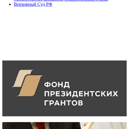
Верховный Суд РФ
Аудиокнига
"Потребительское право"