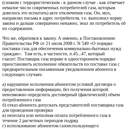
(схожим с террористическим - в данном случае - как отмечает
немалое число современных потребителей газа, которым
довелось это испытать) акте отключения газа. Он, мол,
направлял письма в адрес потребителя, т.е. выполнил норму
закона и дальше совершенно неважно, знал ли потребитель об
их содержании.
Что же, обратимся к закону. А именно, к Постановлению
Правительства РФ от 21 июля 2008 г. N 549 «О порядке
поставки газа для обеспечения коммунально-бытовых нужд
граждан». Там есть, в частности, п.45...47, который
гласит: Поставщик газа вправе в одностороннем порядке
приостановить исполнение обязательств по поставке газа с
предварительным письменным уведомлением абонента в
следующих случаях:
а) нарушение исполнения абонентом условий договора о
предоставлении информации, без получения которой
невозможно определить достоверный (фактический) объем
потребленного газа
б) отказ абонента допускать представителей поставщика газа
для проведения проверки
в) неоплата или неполная оплата потребленного газа в
течение 2 расчетных периодов подряд
г) использование абонентом газоиспользующего