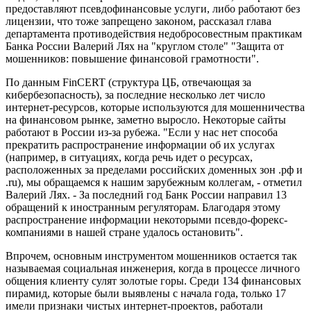
предоставляют псевдофинансовые услуги, либо работают без
лицензии, что тоже запрещено законом, рассказал глава
департамента противодействия недобросовестным практикам
Банка России Валерий Лях на "круглом столе" "Защита от
мошенников: повышение финансовой грамотности".
По данным FinCERT (структура ЦБ, отвечающая за
кибербезопасность), за последние несколько лет число
интернет-ресурсов, которые используются для мошенничества
на финансовом рынке, заметно выросло. Некоторые сайты
работают в России из-за рубежа. "Если у нас нет способа
прекратить распространение информации об их услугах
(например, в ситуациях, когда речь идет о ресурсах,
расположенных за пределами российских доменных зон .рф и
.ru), мы обращаемся к нашим зарубежным коллегам, - отметил
Валерий Лях. - За последний год Банк России направил 13
обращений к иностранным регуляторам. Благодаря этому
распространение информации некоторыми псевдо-форекс-
компаниями в нашей стране удалось остановить".
Впрочем, основным инструментом мошенников остается так
называемая социальная инженерия, когда в процессе личного
общения клиенту сулят золотые горы. Среди 134 финансовых
пирамид, которые были выявлены с начала года, только 17
имели признаки чистых интернет-проектов, работали